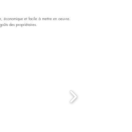
se, économique et facile à mettre en oeuvre.
goûts des propriétaires.