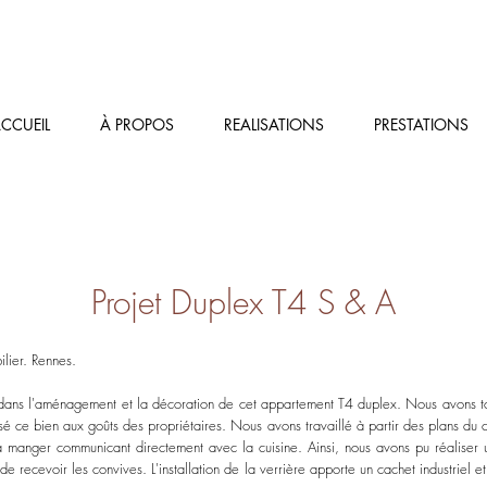
CCUEIL
À PROPOS
REALISATIONS
PRESTATIONS
Projet Duplex T4 S & A
lier. Rennes.
 dans l'aménagement et la décoration de cet
appartement
T4 duplex.
Nous avons to
é ce bien aux goûts des propriétaires. Nous avons travaillé à partir des plans du 
 manger communicant directement avec la cuisine. Ainsi, nous avons pu réaliser
e recevoir les convives. L'installation de la
verrière
apporte un cachet industriel e